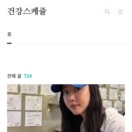
본문 바로가기
건강스케쥴
홈
전체 글
724