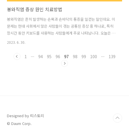
봉와직염 증상 원인 치료방법
봉와직염은 흔히 발생하는 손목과 손바닥의 통증을 일컫는 말인데요. 이
문제는 현대 사회에서 많은 사람들이 겪는 공통된 증상 중 하나로, 특히
장시간 동안 키보드를 사용하는 사람들에게 주로 나타납니다. 오늘은 봉
와직염 증상 원인 치료방법에 대해 자세히 알아보겠습니다. 봉와직염 증
2023. 6. 30.
상 봉와직염은 다음과 같은 주요 증상을 포함할 수 있습니다. 1. 손목과
손바닥의 통증 손목과 손바닥 주변에서 시작된다는 것을 특징으로 합니
1
···
94
95
96
97
98
99
100
···
139
다. 2. 손목의 강직성 손목의 움직임이 불편하고 제한되는 느낌을 주는 경
우가 있습니다. 3. 손바닥과 손목의 부종 통증과 함께 손바닥과 손목이 부
어오를 수 있습니다. 봉와직염 원인 봉와직염은 주로 다음과 같은 원인으
로 인해 발생합니다. 1. 반복적인 동작 반복적인 손목 운동이나 동일한 자
세를 ..
Designed by 티스토리
© Daum Corp.