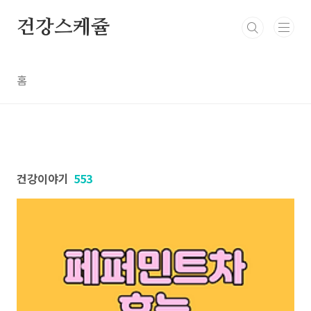
본문 바로가기
건강스케쥴
홈
건강이야기
553