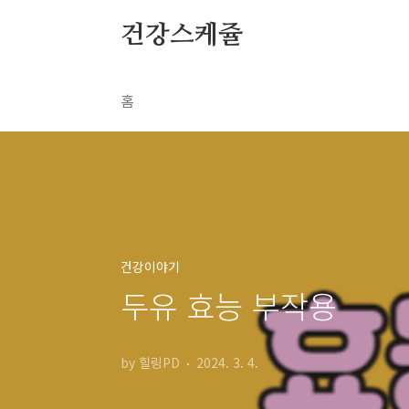
본문 바로가기
건강스케쥴
홈
건강이야기
두유 효능 부작용
by 힐링PD
2024. 3. 4.