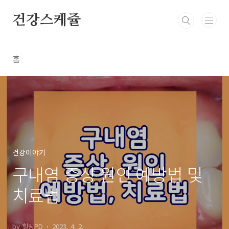
본문 바로가기
건강스케쥴
홈
건강이야기
구내염 증상 원인 예방법 및
치료법
by 힐링PD
2023. 4. 2.