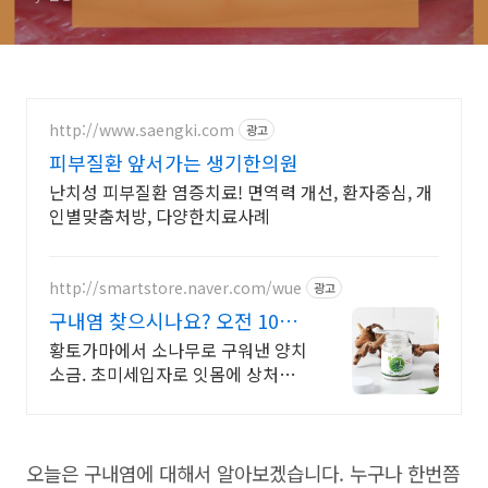
http://www.saengki.com
광고
피부질환 앞서가는 생기한의원
난치성 피부질환 염증치료! 면역력 개선, 환자중심, 개
인별맞춤처방, 다양한치료사례
http://smartstore.naver.com/wue
광고
구내염 찾으시나요? 오전 10시
이전 당일배송
황토가마에서 소나무로 구워낸 양치
소금. 초미세입자로 잇몸에 상처를
입히지 않아요!
오늘은 구내염에 대해서 알아보겠습니다. 누구나 한번쯤