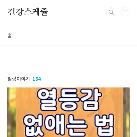
본문 바로가기
건강스케쥴
홈
힐링이야기
154