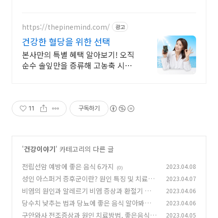
https://thepinemind.com/
광고
건강한 혈당을 위한 선택
본사만의 특별 혜택 알아보기! 오직
순수 솔잎만을 증류해 고농축 시킨
그 제품! 하루 3알 간편하게 건강 케
어 지금부터 시작해 보세요
11
구독하기
'
건강이야기
' 카테고리의 다른 글
전립선암 예방에 좋은 음식 6가지
2023.04.08
(0)
성인 아스퍼거 증후군이란? 원인 특징 및 치료법
2023.04.07
비염의 원인과 알레르기 비염 증상과 환절기 비염
2023.04.06
(0)
증상 차이점
당수치 낮추는 법과 당뇨에 좋은 음식 알아봐요
2023.04.06
(1)
구안와사 전조증상과 원인 치료방법, 좋은음식
2023.04.05
(0)