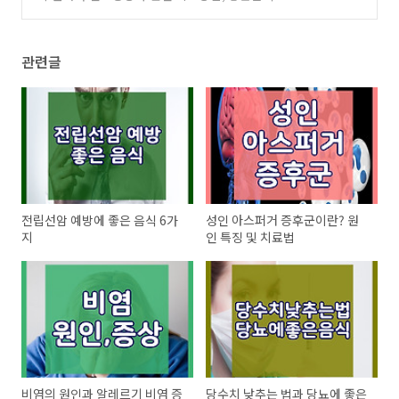
나쁜음식
(0)
관련글
전립선암 예방에 좋은 음식 6가
성인 아스퍼거 증후군이란? 원
지
인 특징 및 치료법
비염의 원인과 알레르기 비염 증
당수치 낮추는 법과 당뇨에 좋은