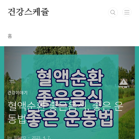
본문 바로가기
건강스케쥴
홈
건강이야기
혈액순환 좋은음식, 좋은 운
동법
by 힐링PD
2023. 4. 7.