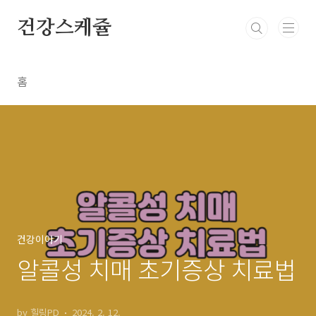
본문 바로가기
건강스케쥴
홈
건강이야기
알콜성 치매 초기증상 치료법
by 힐링PD
2024. 2. 12.